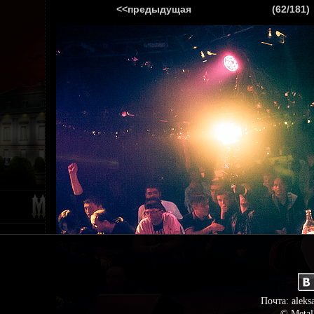
<<предыдущая
(62/181)
ГЛАВНАЯ
НОВ
Почта: aleks
© Metal