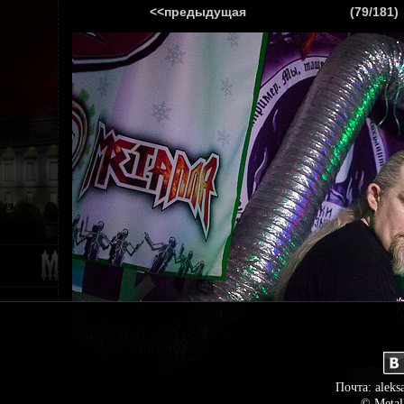
<<предыдущая
(79/181)
ГЛАВНАЯ
НОВ
Почта: aleks
© Metal