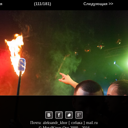
.
я
(111/181)
Следующая >>
Я
НОВОСТИ
АНОНСЫ
РЕПОРТАЖИ
ИНТЕРВЬЮ
С
Почта: aleksandr_khor [ собака ] mail.ru
© MetalKings.Org 2000 - 2016