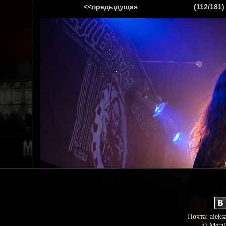
<<предыдущая
(112/181)
ГЛАВНАЯ
НОВ
Почта: aleks
© Metal