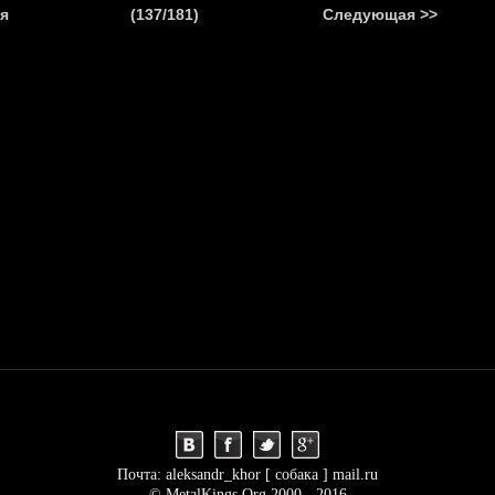
.
я
(137/181)
Следующая >>
Я
НОВОСТИ
АНОНСЫ
РЕПОРТАЖИ
ИНТЕРВЬЮ
С
Почта: aleksandr_khor [ собака ] mail.ru
© MetalKings.Org 2000 - 2016