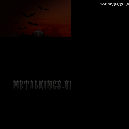
<<предыдуща
ГЛАВНА