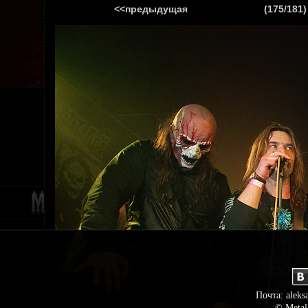
<<предыдущая
(175/181)
ГЛАВНАЯ
НОВ
Почта: aleks
© Metal