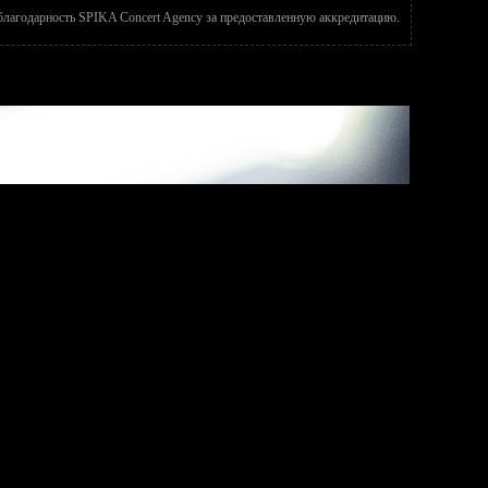
лагодарность SPIKA Concert Agency за предоставленную аккредитацию.