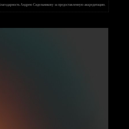
лагодарность Андрею Сидельникову за предоставленную аккредитацию.