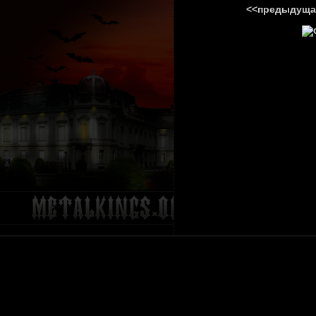
<<предыдуща
ГЛАВНА