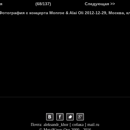
.
я
(68/137)
Следующая >>
Я
НОВОСТИ
АНОНСЫ
РЕПОРТАЖИ
ИНТЕРВЬЮ
С
Почта: aleksandr_khor [ собака ] mail.ru
© MetalKings.Org 2000 - 2016