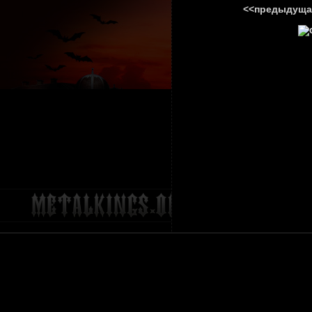
<<предыдуща
ГЛАВНА