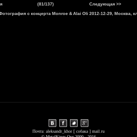
.
я
(81/137)
Следующая >>
Я
НОВОСТИ
АНОНСЫ
РЕПОРТАЖИ
ИНТЕРВЬЮ
С
Почта: aleksandr_khor [ собака ] mail.ru
© MetalKings.Org 2000 - 2016