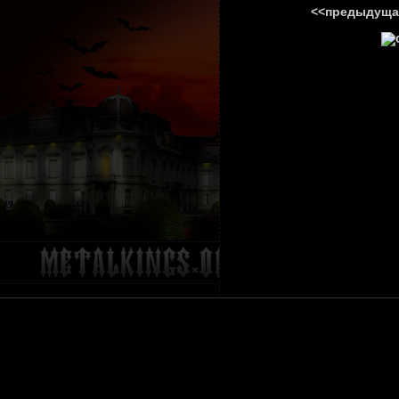
<<предыдуща
ГЛАВНА