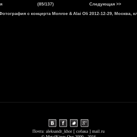
.
я
(85/137)
Следующая >>
Я
НОВОСТИ
АНОНСЫ
РЕПОРТАЖИ
ИНТЕРВЬЮ
С
Почта: aleksandr_khor [ собака ] mail.ru
© MetalKings.Org 2000 - 2016