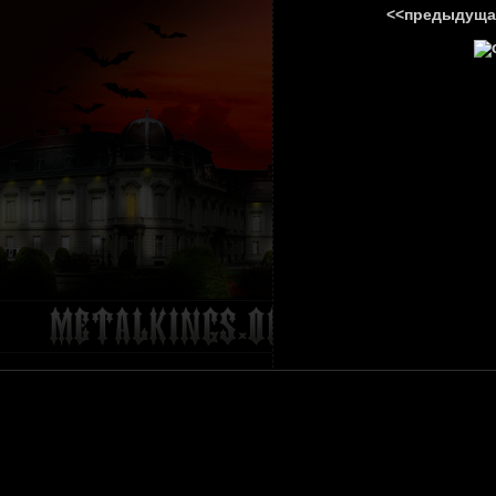
<<предыдуща
ГЛАВНА