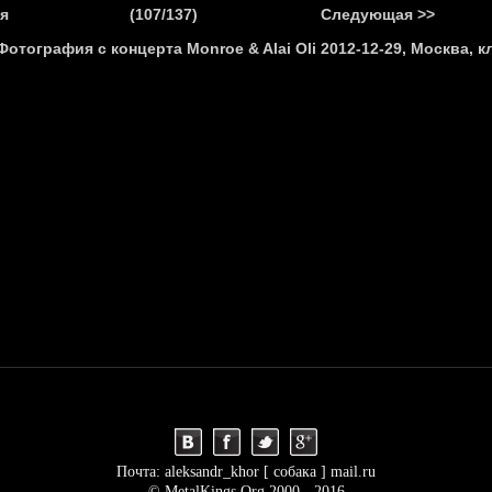
.
я
(107/137)
Следующая >>
Я
НОВОСТИ
АНОНСЫ
РЕПОРТАЖИ
ИНТЕРВЬЮ
С
Почта: aleksandr_khor [ собака ] mail.ru
© MetalKings.Org 2000 - 2016