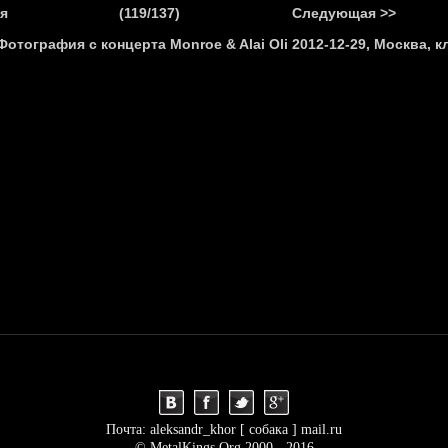
.
я
(119/137)
Следующая >>
Я
НОВОСТИ
АНОНСЫ
РЕПОРТАЖИ
ИНТЕРВЬЮ
С
Почта: aleksandr_khor [ собака ] mail.ru
© MetalKings.Org 2000 - 2016