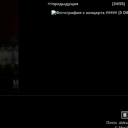
<<предыдущая
(34/55)
ГЛАВНАЯ
НОВ
Почта: aleks
© Metal