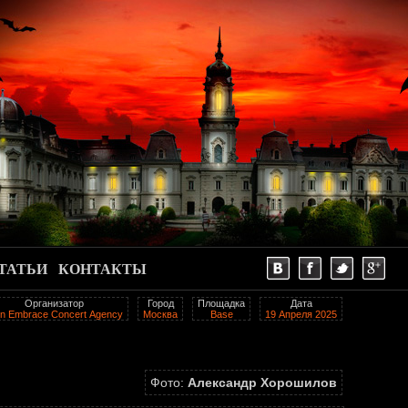
ТАТЬИ
КОНТАКТЫ
Организатор
Город
Площадка
Дата
in Embraсe Concert Аgency
Москва
Base
19 Апреля 2025
Фото:
Александр Хорошилов