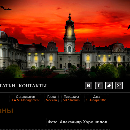
ТАТЬИ
КОНТАКТЫ
Организатор
Город
Площадка
Дата
J.A.M. Management
Москва
VK Stadium
1 Января 2026
раны
Фото:
Александр Хорошилов