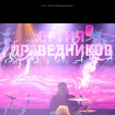
photo
Оргия Праведников 1