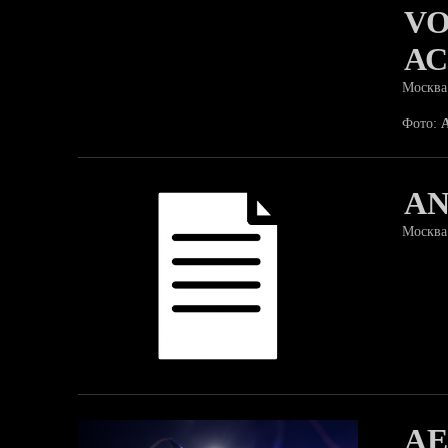
VO
А
Москва
Фото:
AN
Москва
AE