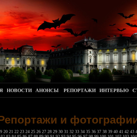
.
Я
НОВОСТИ
АНОНСЫ
РЕПОРТАЖИ
ИНТЕРВЬЮ
С
Репортажи и фотографи
19
20
21
22
23
24
25
26
27
28
29
30
31
32
33
34
35
36
37
38
39
40
41
42
43
1
82
83
84
85
86
87
88
89
90
91
92
93
94
95
96
97
98
99
100
101
102
103
10