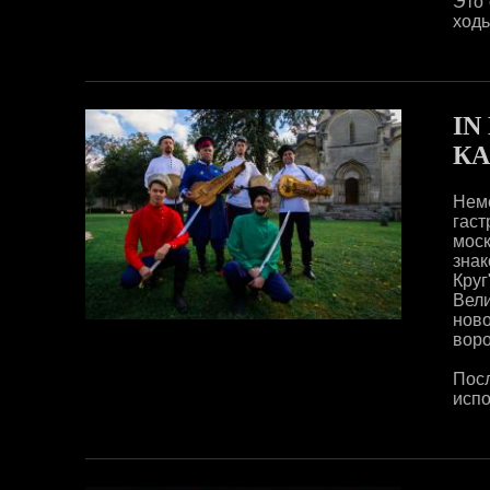
Это 
ходь
IN
КА
Нем
гас
моск
зна
Круг
Вел
ново
воро
Пос
испо