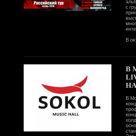
альб
с гр
при
выс
мно
инте
В ок
В 
LI
HA
В Мо
кон
про
кон
хол
осн
стан