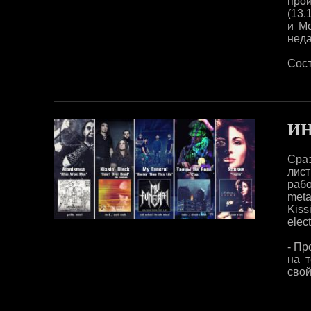
про
(13.
и Мо
неда
Сост
ИН
Сраз
лис
рабо
meta
Kiss
elect
- Пр
на т
свой