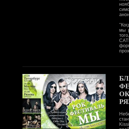
ноя
сим
ано
"Ког
мы 
того
CAT
фор
прох
БЛ
ФЕ
ОК
РЯ
Небе
стан
Kiss