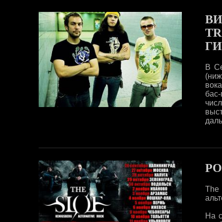
ВИ
TR
ГИ
В Се
(ни
вока
бас-
числ
выст
даль
РО
The
альт
На 