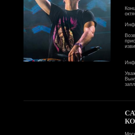
Конц
окт
Инф
Воз
прио
изви
Инфо
Уваж
Выну
запл
CA
КО
Мос