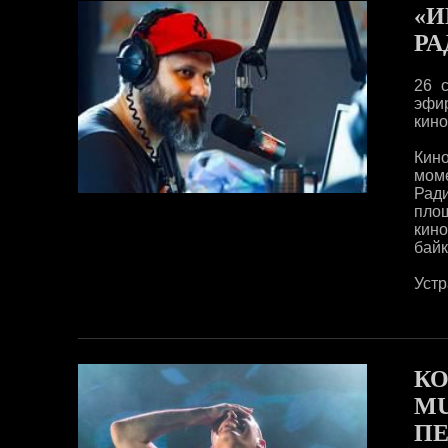
«И
РА
26 
эфи
кино
Кино
мом
Рад
площ
кино
байк
Устр
КО
MU
ПЕ