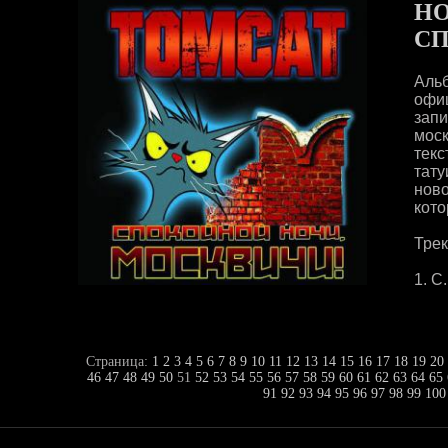
НО
СП
Альб
офи
зап
мос
тек
тат
нов
кото
Трек
1. С.
Страница:
1
2
3
4
5
6
7
8
9
10
11
12
13
14
15
16
17
18
19
20
46
47
48
49
50
51
52
53
54
55
56
57
58
59
60
61
62
63
64
65
91
92
93
94
95
96
97
98
99
100