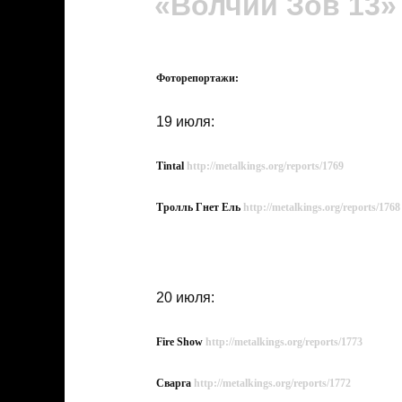
«Волчий Зов 13»
Фоторепортажи:
19 июля:
Tintal
http://metalkings.org/reports/1769
Тролль Гнет Ель
http://metalkings.org/reports/1768
20 июля:
Fire Show
http://metalkings.org/reports/1773
Сварга
http://metalkings.org/reports/1772