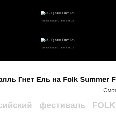
photo
Тролль Гнет Ель 22
photo
Тролль Гнет Ель 23
олль Гнет Ель на Folk Summer F
Cмот
ссийский фестиваль FOL