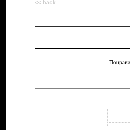
<< back
Понрави