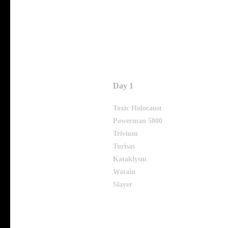
Day 1
Toxic Holocaust
Powerman 5000
Trivium
Turisas
Kataklysm
Watain
Slayer