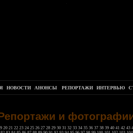
.
Я
НОВОСТИ
АНОНСЫ
РЕПОРТАЖИ
ИНТЕРВЬЮ
С
Репортажи и фотографи
19
20
21
22
23
24
25
26
27
28
29
30
31
32
33
34
35
36
37
38
39
40
41
42
43
1
82
83
84
85
86
87
88
89
90
91
92
93
94
95
96
97
98
99
100
101
102
103
10