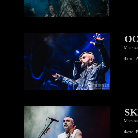
O
Москва
Фото:
SK
Москва
Фото:
В