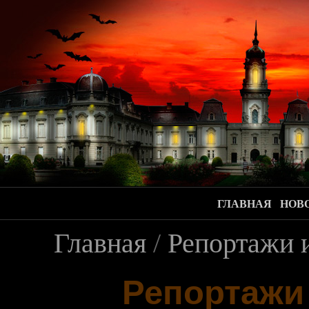
ГЛАВНАЯ
НОВ
Главная
/
Репортажи 
Репортажи