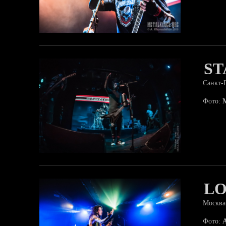
ST
Санкт-
Фото:
LO
Москва
Фото: