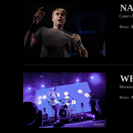
NA
Санкт-
Фото:
WH
Москва
Фото: