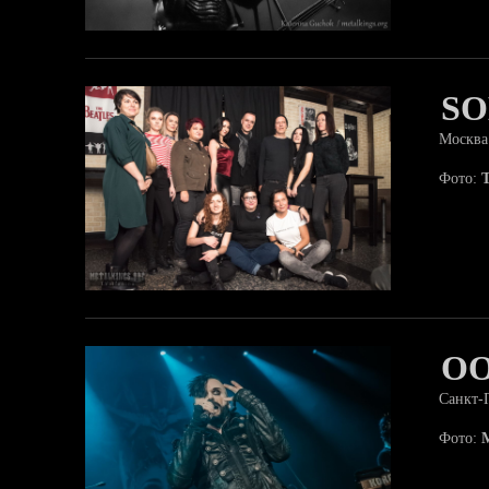
SO
Москва
Фото:
Т
O
Санкт-
Фото: