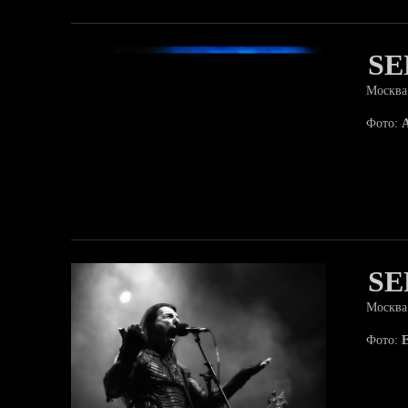
SE
Москва
Фото:
SE
Москва
Фото:
Е