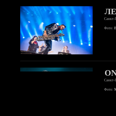
Л
Санкт-
Фото:
ON
Санкт-
Фото: