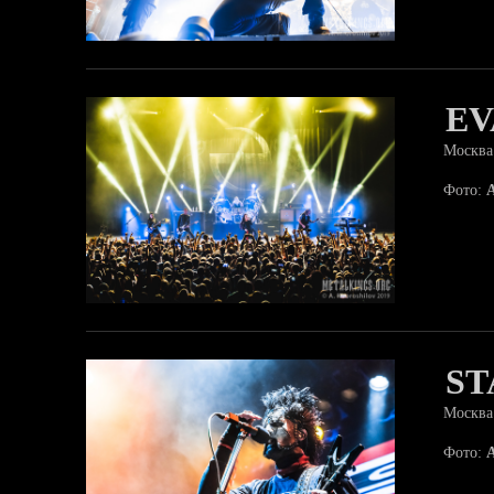
EV
Москва
Фото:
ST
Москва
Фото: