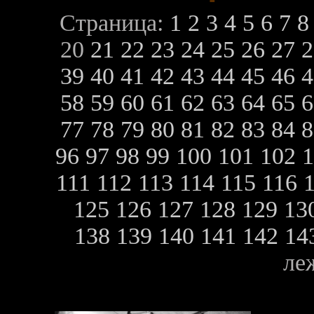
Страница:
1
2
3
4
5
6
7
20
21
22
23
24
25
26
27
39
40
41
42
43
44
45
46
58
59
60
61
62
63
64
65
77
78
79
80
81
82
83
84
96
97
98
99
100
101
102
111
112
113
114
115
116
125
126
127
128
129
13
138
139
140
141
142
14
ле