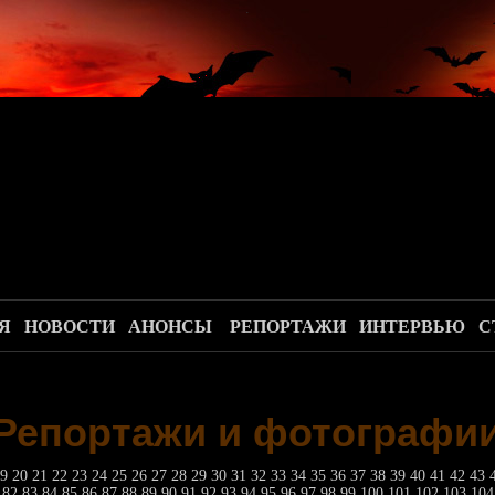
.
Я
НОВОСТИ
АНОНСЫ
РЕПОРТАЖИ
ИНТЕРВЬЮ
С
Репортажи и фотографи
19
20
21
22
23
24
25
26
27
28
29
30
31
32
33
34
35
36
37
38
39
40
41
42
43
1
82
83
84
85
86
87
88
89
90
91
92
93
94
95
96
97
98
99
100
101
102
103
10