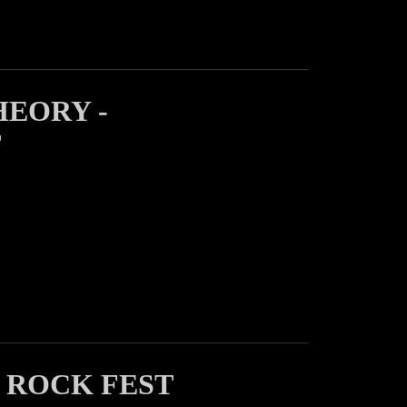
HEORY -
T
 ROCK FEST