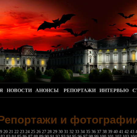
.
Я
НОВОСТИ
АНОНСЫ
РЕПОРТАЖИ
ИНТЕРВЬЮ
С
Репортажи и фотографи
19
20
21
22
23
24
25
26
27
28
29
30
31
32
33
34
35
36
37
38
39
40
41
42
43
1
82
83
84
85
86
87
88
89
90
91
92
93
94
95
96
97
98
99
100
101
102
103
10