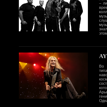
– л
вре
колл
муз
слу
муз
знал
этом
A
Во 
тип
нав
кос
сост
кото
Арье
гени
Одна