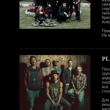
свя
спро
люб
Кри
Anti
Прив
Не и
P
Пос
гру
апр
поо
все
стол
Для 
реш
расп