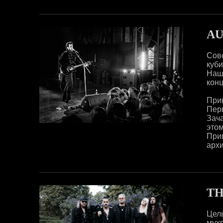
AU
Сов
куби
Наш
конц
Прив
Пер
Зач
это
Прив
архи
TH
Цел
мух