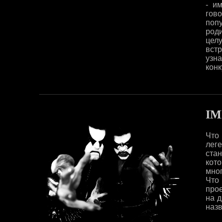
- и
гов
поп
роди
цел
встр
узна
конк
I
Что
лег
ста
кото
мно
Что
про
на д
назв