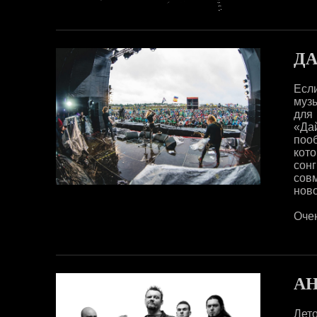
ДА
Есл
муз
для
«Да
поо
кот
сон
сов
нов
Очен
АН
Лето