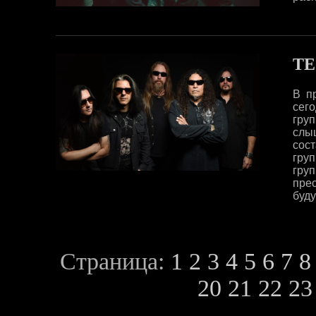
TE
В п
сего
гру
слы
сос
гру
гру
пре
буд
Страница:
1
2
3
4
5
6
7
8
20
21
22
23