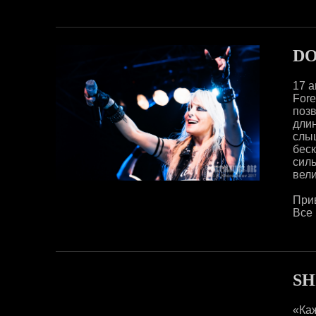
D
17 а
Fore
поз
дли
слы
бес
сил
вели
Прив
Все 
SH
«Ка