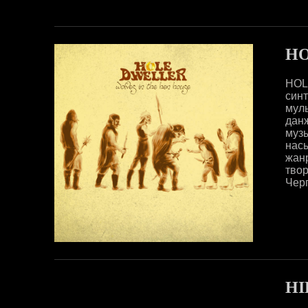
HO
HOL
си
мул
дан
муз
нас
жан
твор
Черп
HI