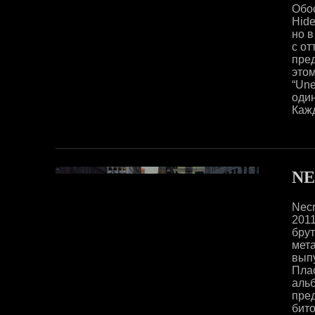
Обо
Hide
но в
с от
пред
это
“Une
оди
Кажд
N
Necr
2011
бру
мета
выпу
Плас
аль
пре
бито