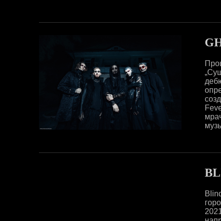
GH
Про
„Су
деб
опр
соз
Feve
мрач
музы
BL
Bli
горо
202
напр