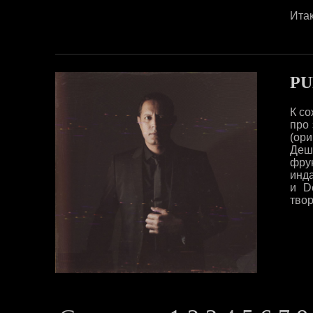
Итак
PU
К со
про 
(ор
Деш
фру
инда
и D
твор