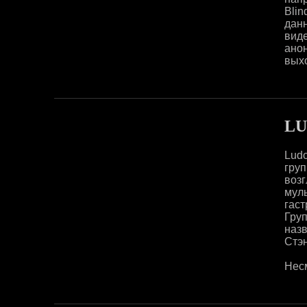
Bli
дан
виде
ано
выхо
LU
Lud
гру
во
мул
гас
Груп
наз
Стэн
Несм