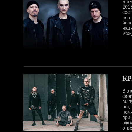
и те
201
сос
поэ
исп
нац
межд
КР
В эт
сво
вып
лет
полн
при
ожи
отв