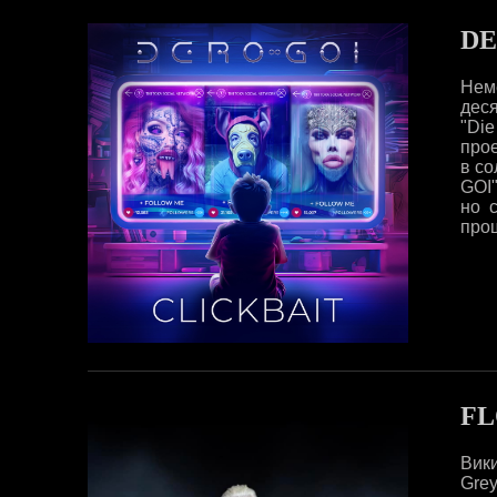
D
Нем
деся
"Die
про
в с
GOI
но 
про
FL
Вик
Grey