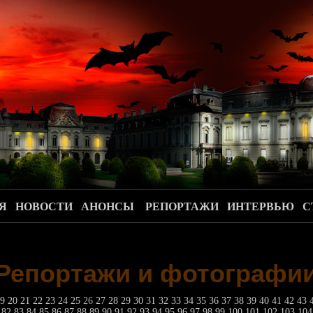
.
Я
НОВОСТИ
АНОНСЫ
РЕПОРТАЖИ
ИНТЕРВЬЮ
С
Репортажи и фотографи
19
20
21
22
23
24
25
26
27
28
29
30
31
32
33
34
35
36
37
38
39
40
41
42
43
1
82
83
84
85
86
87
88
89
90
91
92
93
94
95
96
97
98
99
100
101
102
103
10