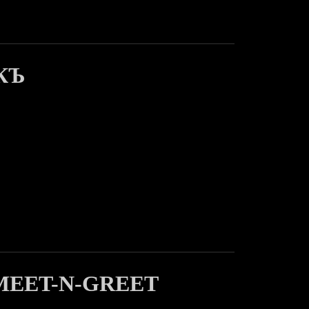
КЪ
 MEET-N-GREET